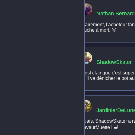
Nathan Bernard
Clairement, l'acheteur fan
louche à mort. 🤔
ShadowSkater
C'est clair que c'est sup
qu'il va dénicher le pot au
JardinierDeLun
Ouais, ShadowSkater a ra
SaveurMuette ! 💻