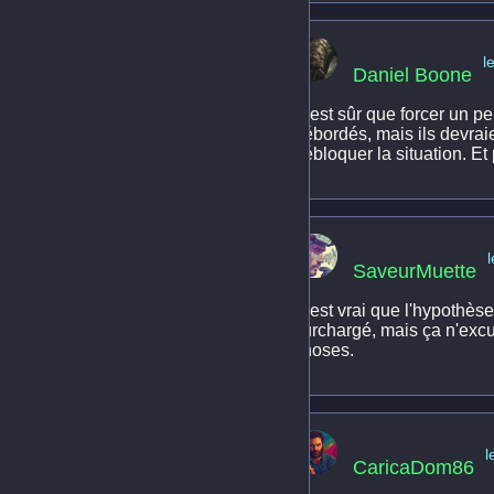
l
Daniel Boone
C'est sûr que forcer un pe
débordés, mais ils devraie
débloquer la situation. Et 
SaveurMuette
C'est vrai que l'hypothès
surchargé, mais ça n'exc
choses.
l
CaricaDom86