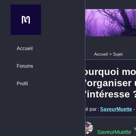
Accueil
Accueil
>
Sujet
Forums
Pourquoi mon
m'organiser 
Profil
m'intéresse 
Posté par :
SaveurMuette
-
SaveurMuette