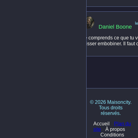
l
Daniel Boone
Je comprends ce que tu v
laisser embobiner. Il faut
© 2026 Maisoncity.
Tous droits
réservés.
Accueil
Plan du
site
À propos
Conditions