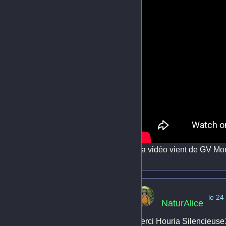
(La vidéo vient de GV Mo
le 24
NaturAlice
Merci Houria Silencieuse1