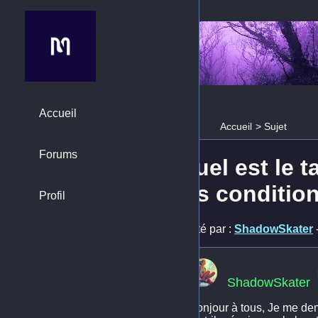
Accueil
Accueil
>
Sujet
Forums
Quel est le t
les conditio
Profil
Posté par :
ShadowSkater
ShadowSkater
Bonjour à tous, Je me dem