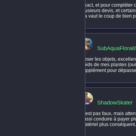
Exact, et pour compléter ce
plusieurs devis, et certai
Ça vaut le coup de bien p
SubAquaFlora6
Peser les objets, excellen
poids de mes plantes (oui, 
supplément pour dépasseme
ShadowSkater
C'est pas faux, mais atte
aussi conduire à payer plu
matériel plus conséquent.