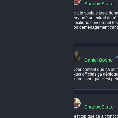
ShadowSkater
Bon, je voulais juste donn
demandé un extrait du règ
spécifique concernant les 
mon déménagement tranquil
!
l
Daniel Boone
Super content que ça ait
textes officiels ça débloqu
l'impression que c'est pei
ShadowSkater
C'est top que ça ait fonct