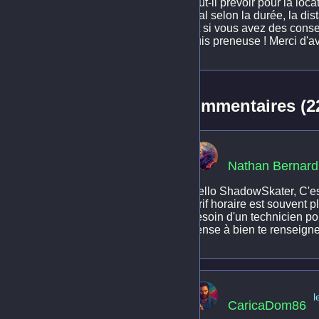
faut-il prévoir pour la l
mal selon la durée, la dis
Et si vous avez des consei
suis preneuse ! Merci d'a
Commentaires (2
Nathan Bernard
Hello ShadowSkater, C'est
tarif horaire est souvent 
besoin d'un technicien po
pense à bien te renseigner
l
CaricaDom86