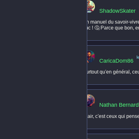
ShadowSkater
Un manuel du savoir-vivre
truc ! 🤔 Parce que bon, e
l
CaricaDom86
Surtout qu'en général, ceu
Nathan Bernard
Clair, c'est ceux qui pens