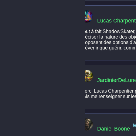
Lucas Charpent
Tout à fait ShadowSkater, c
préciser la nature des ob
proposent des options d'a
prévenir que guérir, comme
JardinierDeLun
Merci Lucas Charpentier po
vais me renseigner sur le
l
Daniel Boone