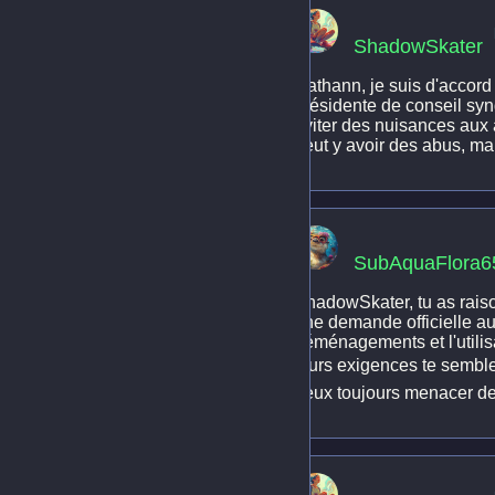
ShadowSkater
Nathann, je suis d'accord 
présidente de conseil synd
éviter des nuisances aux a
peut y avoir des abus, mai
SubAquaFlora6
ShadowSkater, tu as raison
une demande officielle au
déménagements et l'utilis
leurs exigences te semblen
peux toujours menacer de c