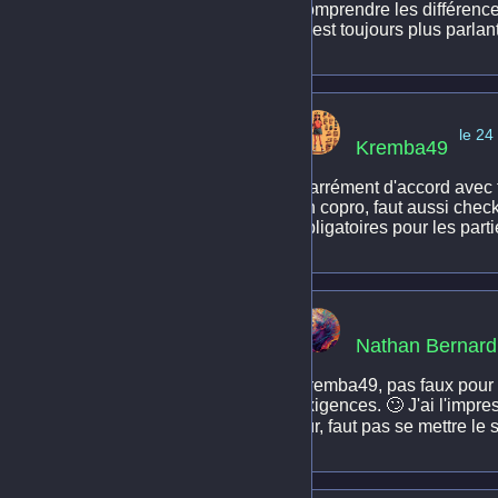
comprendre les différence
C'est toujours plus parlant
le 24
Kremba49
Carrément d'accord avec to
en copro, faut aussi check
obligatoires pour les part
Nathan Bernard
Kremba49, pas faux pour l
exigences. 🙄 J'ai l'impre
sûr, faut pas se mettre le