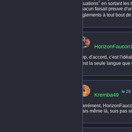
situations" en sortant les 
chacun faisait preuve d'u
règlements à tout bout de c
HorizonFaucon
Yep, d'accord, c'est l'idéa
c'est la seule langue que 
le 26
Kremba49
Carrément, HorizonFaucon1
mais même là, suis pas sû