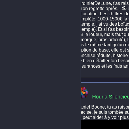
JardinierDeLune, t'as rai
qu'on regrette après... 😬 
la location. Les chiffres
complète, 1000-1500€ la s
exemple, j'ai vu des boît
exemple). Et si t'as besoi
par le loueur, mais faut q
remorque, bras articulé), l
pas le même tarif qu'un mo
l'option de base, elle es
franchise réduite, histoire
de bien détailler ton beso
assurances et les frais 
Houria Silencie
Daniel Boone, tu as raison
précise, je suis tombée su
ça peut aider à y voir plus 