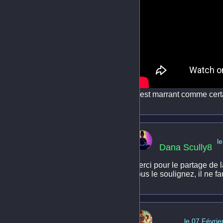
C'est marrant comme certa
l
Dana Scully8
Merci pour le partage de 
vous le soulignez, il ne f
le 07 Févrie