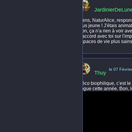
JardinierDeLun
Tiens, NaturAlice, respons
plus jeune ! J'étais anima
Bon, ça n'a rien à voir av
d'accord avec toi sur l'i
espaces de vie plus sains
le 07 Févrie
Thuy
Déco biophilique, c'est le
vogue cette année. Bon, l