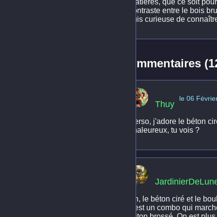
matières, que ce soit pou
contraste entre le bois br
suis curieuse de connaître
Commentaires (1
le 06 Févrie
Thuy
Perso, j'adore le béton cir
chaleureux, tu vois ?
JardinierDeLun
Ah, le béton ciré et le bo
c'est un combo qui march
laiton brossé. On est plus