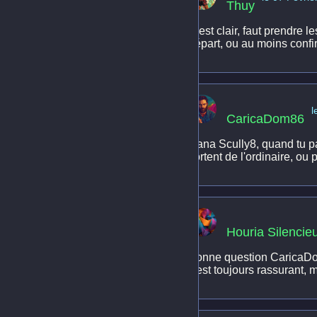
Thuy
C'est clair, faut prendre
départ, ou au moins confi
l
CaricaDom86
Dana Scully8, quand tu pa
sortent de l'ordinaire, ou
Houria Silencie
Bonne question CaricaDom8
c'est toujours rassurant, 