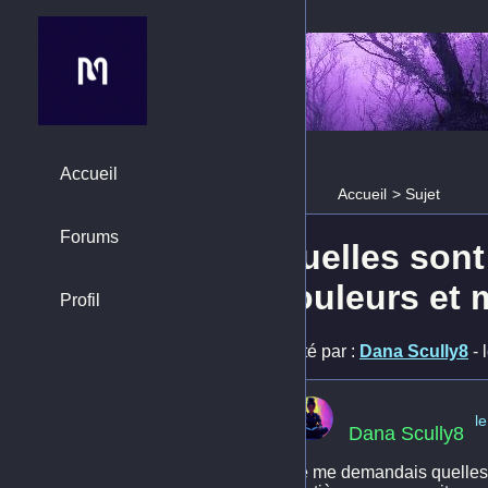
Accueil
Accueil
>
Sujet
Forums
Quelles sont
couleurs et m
Profil
Posté par :
Dana Scully8
- 
l
Dana Scully8
Je me demandais quelles 