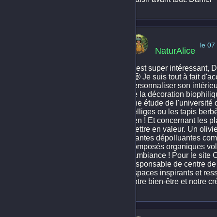
le 07
NaturAlice
C'est super intéressant, 
! 🤩 Je suis tout à fait d'a
personnaliser son intérie
de la décoration biophili
une étude de l'université
zelliges ou les tapis berb
rien ! Et concernant les pl
mettre en valeur. Un olivi
plantes dépolluantes comm
composés organiques volat
l'ambiance ! Pour le site C
responsable de centre de l
espaces inspirants et ress
notre bien-être et notre cré