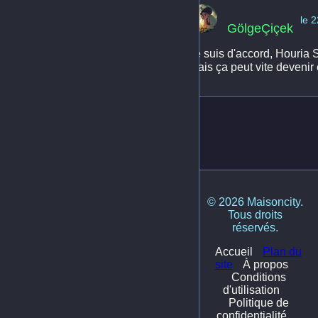
le 
GölgeÇiçek
Je suis d'accord, Houria S
mais ça peut vite devenir
© 2026 Maisoncity.
Tous droits
réservés.
Accueil
Plan du
site
À propos
Conditions
d'utilisation
Politique de
confidentialité