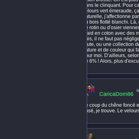
dans le clinquant. Pour c
velours vert émeraude, ça
naturelle, j'affectionne pa
du bois flotté blanchi. Là
de rotin ou d'osier vienn
plaid en coton avec des m
puis, il ne faut pas négli
brute, ou une collection 
nature et de couleur qui f
pour moi. D'ailleurs, selo
de 6% ! Alors, plus d'excu
l
CaricaDom86
Le coup du chêne foncé et 
dosé, je trouve. Le velour