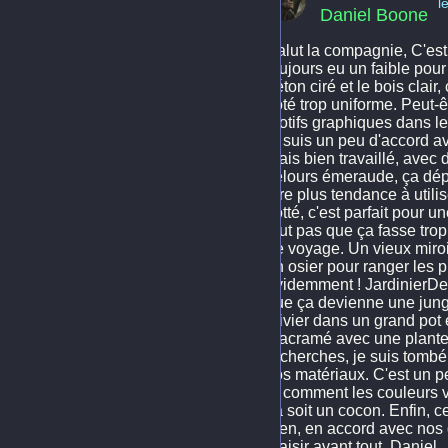
l
Daniel Boone
Salut la compagnie, C'est 
toujours eu un faible pou
béton ciré et le bois clair
côté trop uniforme. Peut-
motifs graphiques dans le 
je suis un peu d'accord 
Mais bien travaillé, avec
velours émeraude, ça dépe
être plus tendance à utilis
flotté, c'est parfait pou
faut pas que ça fasse tro
de voyage. Un vieux miroi
en osier pour ranger les pr
évidemment ! JardinierDeLu
que ça devienne une jungl
olivier dans un grand pot
macramé avec une plante r
recherches, je suis tombé 
vos matériaux. C'est un 
et comment les couleurs v
ça soit un cocon. Enfin, c
bien, en accord avec nos g
plaisir avant tout. Daniel