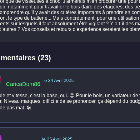
horique de visseuses à choc. J'aimerais m'en procurer une pour m
n, notamment pour travailler le bois (faire des étagères, des pet
comprendre qu'il y avait des critères importants à prendre en co
ion, le type de batterie... Mais concrètement, pour une utilisatio
ents sur lesquels il faut absolument être vigilant ? Y a-t-il de
d'autres ? Vos conseils et retours d'expérience seraient les bie
entaires (23)
le 24 Avril 2025
CaricaDom86
e et vitesse, c'est la base, oui. 😉 Pour le bois, un variateur de
r. Niveau marques, difficile de se prononcer, ça dépend du budge
de pas mal. 🛠️
le 25 Avril 2025