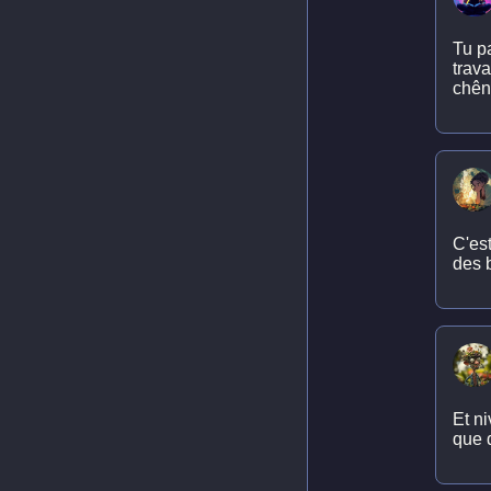
Tu p
trava
chên
C'est
des b
Et n
que 