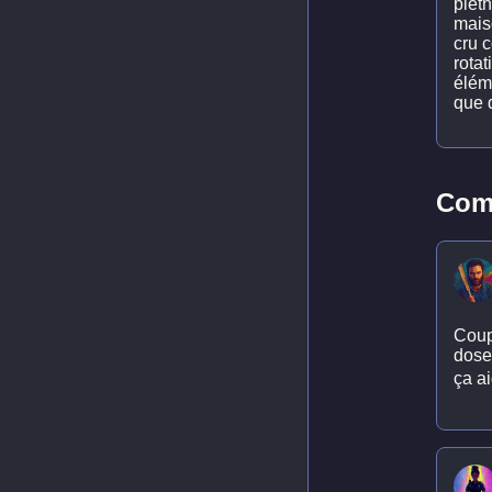
plét
maiso
cru 
rotat
élém
que 
Comm
Coupl
dose
ça ai