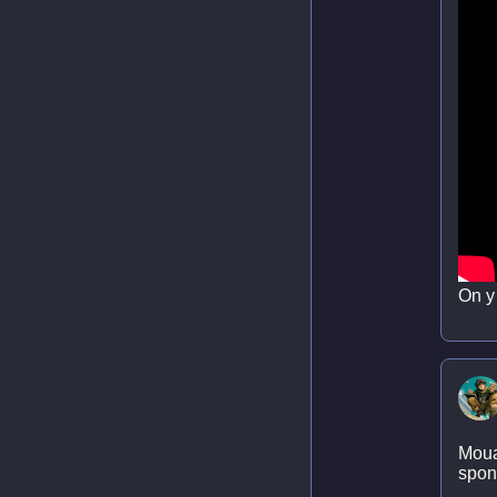
On y 
Moua
spons