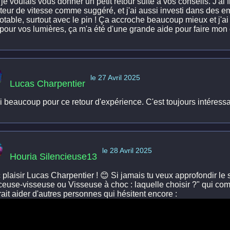
je voulais vous donner un petit retour suite à vos conseils. J'a
ateur de vitesse comme suggéré, et j'ai aussi investi dans des e
notable, surtout avec le pin ! Ça accroche beaucoup mieux et j'a
 pour vos lumières, ça m'a été d'une grande aide pour faire mon 
le 27 Avril 2025
Lucas Charpentier
i beaucoup pour ce retour d'expérience. C'est toujours intéressa
le 28 Avril 2025
Houria Silencieuse13
plaisir Lucas Charpentier ! 😊 Si jamais tu veux approfondir le s
ceuse-visseuse ou Visseuse à choc : laquelle choisir ?" qui comp
ait aider d'autres personnes qui hésitent encore :