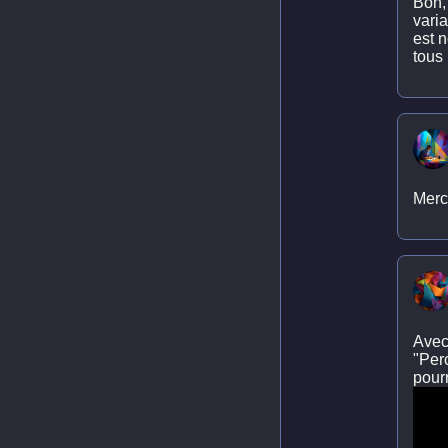
Bon, 
vari
est 
tous
Merc
Avec 
"Per
pourr