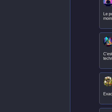
Le p
moins
C'est
tech
Exac