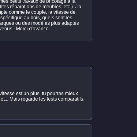
es petits travaux de bricolage à la
ites réparations de meubles, etc.). J'ai
mpte comme le couple, la vitesse de
n spécifique au bois, quels sont les
s marques ou des modèles plus adaptés
nvenus ! Merci d'avance.
 vitesse est un plus, tu pourras mieux
t... Mais regarde les tests comparatifs,