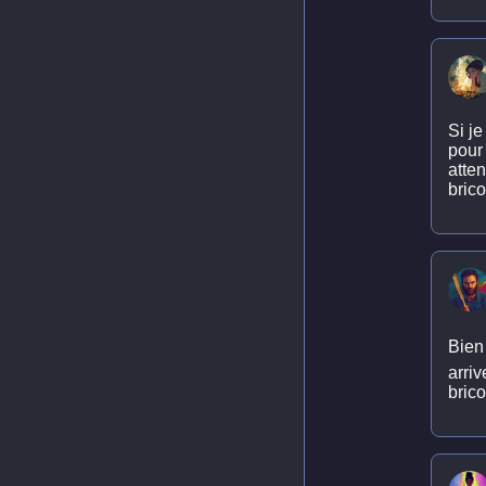
Si je
pour 
atten
brico
Bien 
arriv
brico