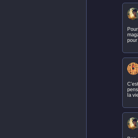
Pour 
maga
pour 
C'est
pens
la vi